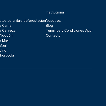
Institucional
atos para libre deforestación
Nosotros
la Carne
Blog
la Cerveza
Terminos y Condiciones App
 Algodón
Contacto
a Miel
 Maní
 Vino
ihortícola